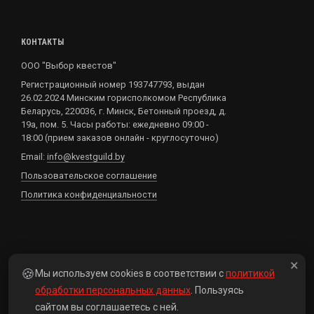
КОНТАКТЫ
ООО "Выбор квестов"
Регистрационный номер 193747793, выдан
26.02.2024 Минским горисполкомом Республика
Беларусь, 220036, г. Минск, Бетонный проезд, д.
19а, пом. 5. Часы работы: ежедневно 09:00 -
18:00 (прием заказов онлайн - круглосуточно)
Email:
info@kvestguild.by
Пользовательское соглашение
Политика конфиденциальности
Если вы нашли ошибку,
сообщите нам
: выделите
×
🍪
Мы используем cookies в соответствии с
политикой
текст и нажмите клавиши
+
!
Ctrl
Enter
обработки персональных данных
. Пользуясь
сайтом вы соглашаетесь с ней.