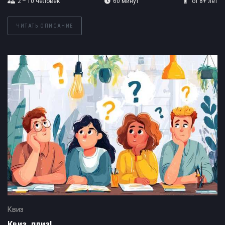
2 – 10
человек
60 минут
от 8+ лет
ЧИТАТЬ ОПИСАНИЕ
Квиз
Квиз, плиз!